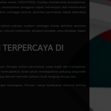
e online online, KAOSTOEGL mampu memberikan pengalaman,
dly, memastikan pengguna dapat menavigasi dan menemukan
aktis sehingga seluruh aktivitas permainan dapat dilakukan
sistem enkripsi modern sehingga setiap aktivitas bermain
ntu seluruh kebutuhan ataupun kendala yang dihadapi dapat
 TERPERCAYA DI
ia. Dengan sistem permainan yang stabil dan transparan,
ap memudahkan Anda untuk mendapatkan peluang yang lebih
g dikenal memiliki jadwal result lengkap setiap hari.
gat terjangkau. Pemain cukup melakukan minimal betting