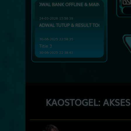
* JADWAL BANK OFFLINE & MAINTANCE *
TAIWAN
5
8
3
8
24-03-2026 15:58:39
KingKong4D
2
8
9
8
* JADWAL TUTUP & RESULT TOGEL *
30-06-2025 22:58:35
Title 3
30-06-2025 22:38:41
KAOSTOGEL: AKSES