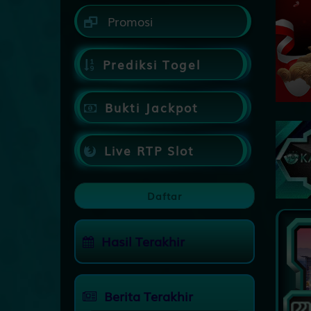
Promosi
Prediksi Togel
Bukti Jackpot
Live RTP Slot
Daftar
Hasil Terakhir
PCSO
6
9
6
4
Berita Terakhir
JAKARTA
7
1
4
0