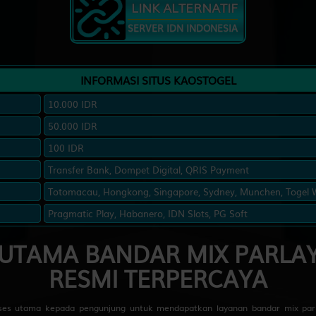
LINK ALTERNATIF
SERVER IDN INDONESIA
INFORMASI SITUS KAOSTOGEL
10.000 IDR
50.000 IDR
100 IDR
Transfer Bank, Dompet Digital, QRIS Payment
Totomacau, Hongkong, Singapore, Sydney, Munchen, Togel
Pragmatic Play, Habanero, IDN Slots, PG Soft
UTAMA BANDAR MIX PARLAY
RESMI TERPERCAYA
s utama kepada pengunjung untuk mendapatkan layanan bandar mix parlay 