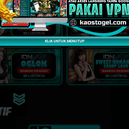
KLIK UNTUK MENUTUP