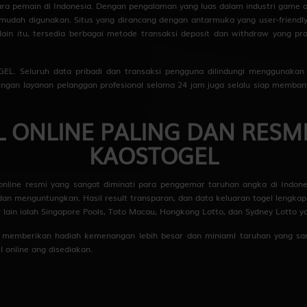
para pemain di Indonesia. Dengan pengalaman yang luas dalam industri gam
mudah digunakan. Situs yang dirancang dengan antarmuka yang user-frien
lain itu, tersedia berbagai metode transaksi deposit dan withdraw yang pr
EL. Seluruh data pribadi dan transaksi pengguna dilindungi menggunakan 
kungan layanan pelanggan profesional selama 24 jam juga selalu siap memba
 ONLINE PALING DAN RESMI
KAOSTOGEL
nline resmi yang sangat diminati para penggemar taruhan angka di Indones
n menguntungkan. Hasil result transparan, dan data keluaran togel lengk
 lain ialah Singapore Pools, Toto Macau, Hongkong Lotto, dan Sydney Lotto yan
 memberikan hadiah kemenangan lebih besar dan miniaml taruhan yang san
 online ang disediakan.